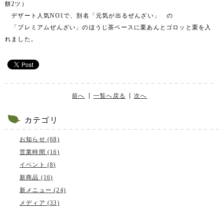
餅2ツ）
デザート人気NO1で、別名「元気が出るぜんざい」 の
「プレミアムぜんざい」のほうじ茶ベースに栗あんとゴロッと栗を入
れました。
前へ
一覧へ戻る
次へ
カテゴリ
お知らせ (68)
営業時間 (16)
イベント (8)
新商品 (16)
新メニュー (24)
メディア (33)