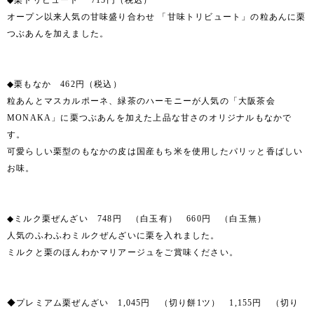
◆栗トリビュート 715円（税込）
オープン以来人気の甘味盛り合わせ 「甘味トリビュート」の粒あんに栗
つぶあんを加えました。
◆栗もなか 462円（税込）
粒あんとマスカルポーネ、緑茶のハーモニーが人気の「大阪茶会
MONAKA」に栗つぶあんを加えた上品な甘さのオリジナルもなかで
す。
可愛らしい栗型のもなかの皮は国産もち米を使用したパリッと香ばしい
お味。
◆ミルク栗ぜんざい 748円 （白玉有） 660円 （白玉無）
人気のふわふわミルクぜんざいに栗を入れました。
ミルクと栗のほんわかマリアージュをご賞味ください。
◆プレミアム栗ぜんざい 1,045円 （切り餅1ツ） 1,155円 （切り