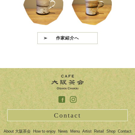
作家紹介へ
Contact
About 大阪茶会
How to enjoy
News
Menu
Artist
Retail
Shop
Contact