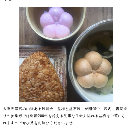
大阪天満宮の由緒ある展覧会「盆梅と盆石展」が開催中、境内、書院造
りの参集殿では樹齢
200
年を超える見事な生命力溢れる盆梅をご覧にな
れますのでぜひ足をお運びくださいませ。