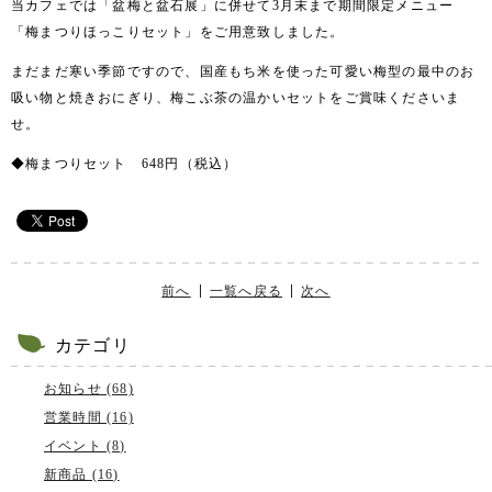
当カフェでは「盆梅と盆石展」に併せて
3
月末まで期間限定メニュー
「梅まつりほっこりセット」をご用意致しました。
まだまだ寒い季節ですので、国産もち米を使った可愛い梅型の最中のお
吸い物と焼きおにぎり、梅こぶ茶の温かいセットをご賞味くださいま
せ。
◆
梅まつりセット
648
円（税込）
前へ
一覧へ戻る
次へ
カテゴリ
お知らせ (68)
営業時間 (16)
イベント (8)
新商品 (16)