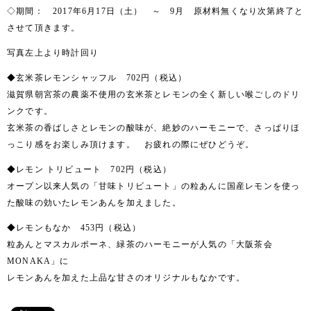
◇期間： 2017年6月17日（土） ～ 9月 原材料無くなり次第終了と
させて頂きます。
写真左上より時計回り
◆玄米茶レモンシャッフル 702円（税込）
滋賀県朝宮茶の農薬不使用の玄米茶とレモンの全く新しい喉ごしのドリ
ンクです。
玄米茶の香ばしさとレモンの酸味が、絶妙のハーモニーで、さっぱりほ
っこり感をお楽しみ頂けます。 お疲れの際にぜひどうぞ。
◆レモン トリビュート 702円（税込）
オープン以来人気の「甘味トリビュート」の粒あんに国産レモンを使っ
た酸味の効いたレモンあんを加えました。
◆レモンもなか 453円（税込）
粒あんとマスカルポーネ、緑茶のハーモニーが人気の「大阪茶会
MONAKA」に
レモンあんを加えた上品な甘さのオリジナルもなかです。