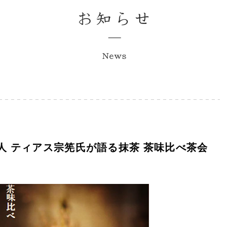
茶人 ティアス宗筅氏が語る抹茶 茶味比べ茶会