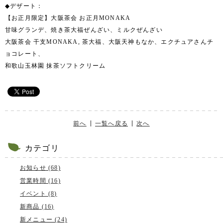
◆デザート：
【お正月限定】大阪茶会 お正月MONAKA
甘味グランデ、焼き茶大福ぜんざい、ミルクぜんざい
大阪茶会 干支MONAKA, 茶大福、大阪天神もなか、エクチュアさんチ
ョコレート、
和歌山玉林園 抹茶ソフトクリーム
前へ
一覧へ戻る
次へ
カテゴリ
お知らせ (68)
営業時間 (16)
イベント (8)
新商品 (16)
新メニュー (24)