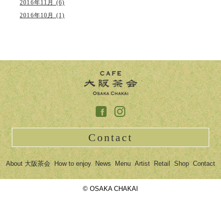
2016年11月 (6)
2016年10月 (1)
Contact
About 大阪茶会
How to enjoy
News
Menu
Artist
Retail
Shop
Contact
© OSAKA CHAKAI